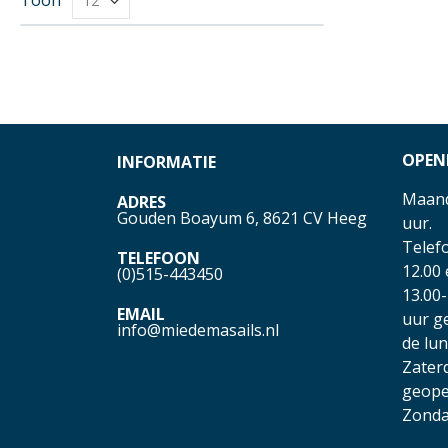
OPEN
INFORMATIE
Maand
ADRES
Gouden Boayum 6, 8621 CV Heeg
uur.
Telefo
TELEFOON
12.00
(0)515-443450
13.00-
EMAIL
uur g
info@miedemasails.nl
de lu
Zater
geope
Zonda