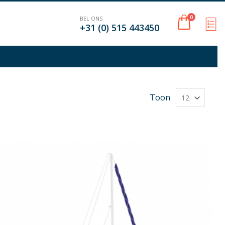
Cart
0
BEL ONS
M
+31 (0) 515 443450
Toon