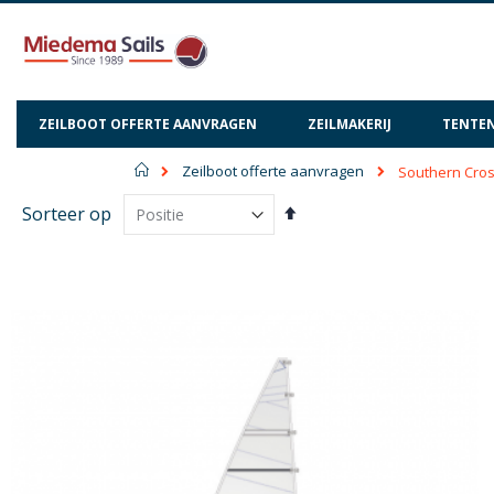
ZEILBOOT OFFERTE AANVRAGEN
ZEILMAKERIJ
TENTEN
Home
Zeilboot offerte aanvragen
Southern Cros
Van
Sorteer op
hoog
naar
laag
sorteren