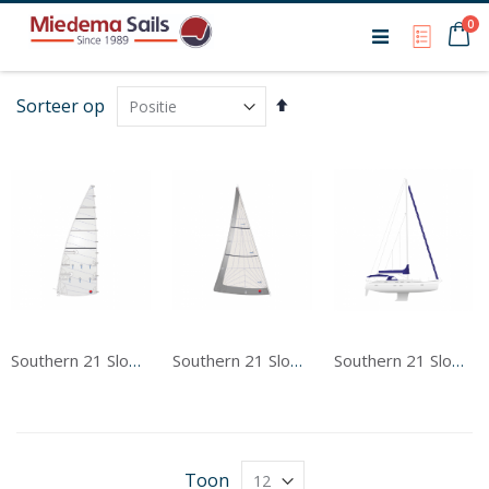
Ca
0
My Qu
Van
Sorteer op
hoog
naar
laag
sorteren
Southern 21 Sloop Grootzeil
Southern 21 Sloop Voorzeil
Southern 21 Sloop Tentwerk
Toon