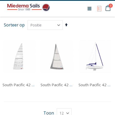
Ca
0
My Qu
Van
Sorteer op
hoog
naar
laag
sorteren
South Pacific 42 Grootzeil
South Pacific 42 Voorzeil
South Pacific 42 Tentwerk
Toon