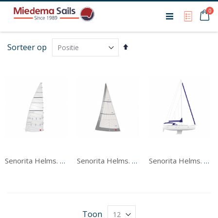
Ca
0
My Qu
Van
Sorteer op
hoog
naar
laag
sorteren
Senorita Helms. Grootzeil
Senorita Helms. Voorzeil
Senorita Helms. Tentwerk
Toon