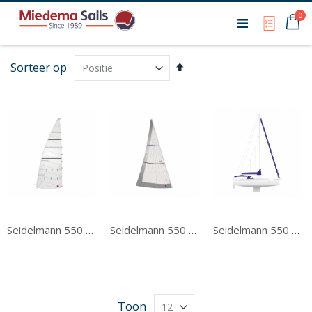
Ca
0
My Qu
Van
Sorteer op
hoog
naar
laag
sorteren
Seidelmann 550 Grootzeil
Seidelmann 550 Voorzeil
Seidelmann 550 Tentwerk
Toon