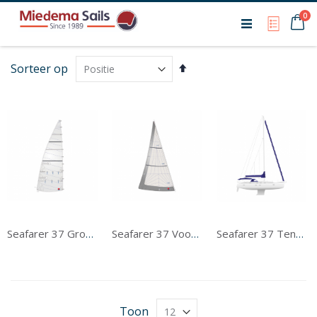
Ca
0
My Qu
Van
Sorteer op
hoog
naar
laag
sorteren
Seafarer 37 Grootzeil
Seafarer 37 Voorzeil
Seafarer 37 Tentwerk
Toon