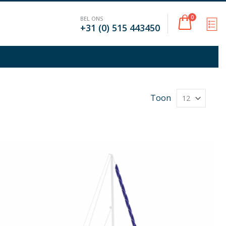
Cart
0
BEL ONS
M
+31 (0) 515 443450
Toon