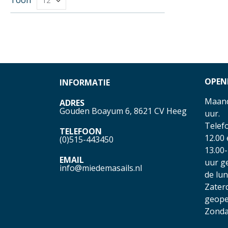
OPEN
INFORMATIE
Maand
ADRES
Gouden Boayum 6, 8621 CV Heeg
uur.
Telefo
TELEFOON
12.00
(0)515-443450
13.00-
EMAIL
uur g
info@miedemasails.nl
de lu
Zater
geope
Zonda