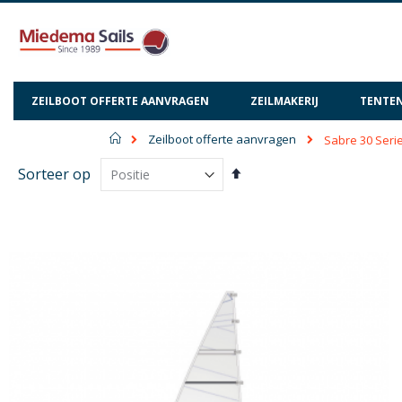
ZEILBOOT OFFERTE AANVRAGEN
ZEILMAKERIJ
TENTEN
Home
Zeilboot offerte aanvragen
Sabre 30 Serie
Van
Sorteer op
hoog
naar
laag
sorteren