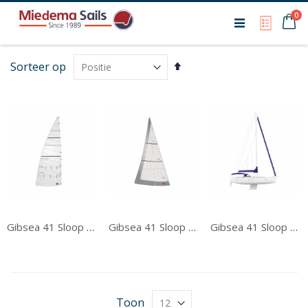
Ca
0
My Qu
Van
Sorteer op
hoog
naar
laag
sorteren
Gibsea 41 Sloop Grootzeil
Gibsea 41 Sloop Voorzeil
Gibsea 41 Sloop Tentwerk
Toon