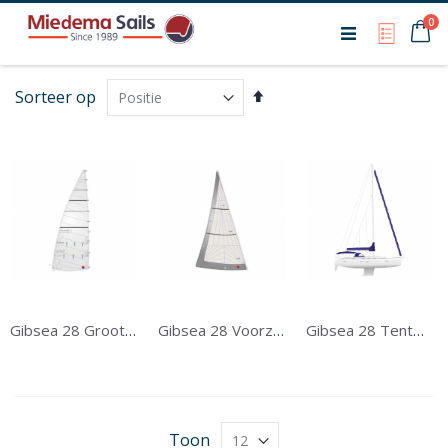
Ca
0
My Qu
Van
Sorteer op
hoog
naar
laag
sorteren
Gibsea 28 Grootzeil
Gibsea 28 Voorzeil
Gibsea 28 Tentwerk
Toon