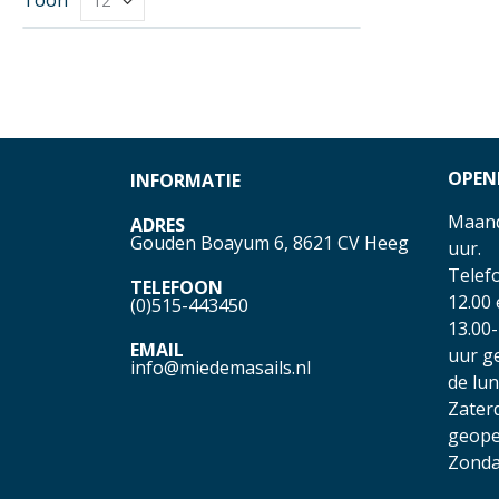
OPEN
INFORMATIE
Maand
ADRES
Gouden Boayum 6, 8621 CV Heeg
uur.
Telefo
TELEFOON
12.00
(0)515-443450
13.00-
EMAIL
uur g
info@miedemasails.nl
de lu
Zater
geope
Zonda