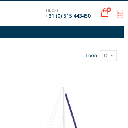
Cart
0
BEL ONS
M
+31 (0) 515 443450
Toon