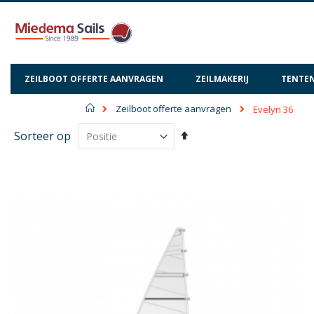
ZEILBOOT OFFERTE AANVRAGEN
ZEILMAKERIJ
TENTEN
Home
Zeilboot offerte aanvragen
Evelyn 36
Van
Sorteer op
hoog
naar
laag
sorteren