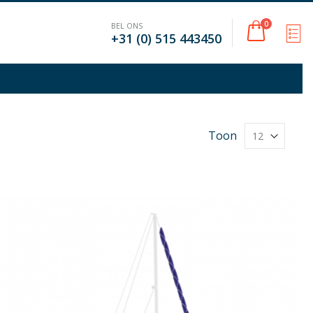
Cart
0
BEL ONS
M
+31 (0) 515 443450
Toon