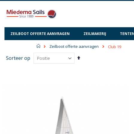
ZEILBOOT OFFERTE AANVRAGEN
ZEILMAKERIJ
TENTEN
Home
Zeilboot offerte aanvragen
Club 19
Van
Sorteer op
hoog
naar
laag
sorteren