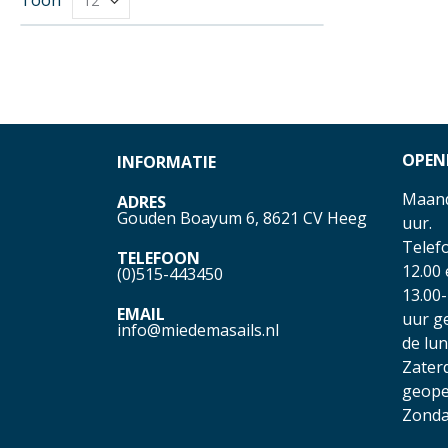
OPEN
INFORMATIE
Maand
ADRES
Gouden Boayum 6, 8621 CV Heeg
uur.
Telefo
TELEFOON
12.00
(0)515-443450
13.00-
EMAIL
uur g
info@miedemasails.nl
de lu
Zater
geope
Zonda