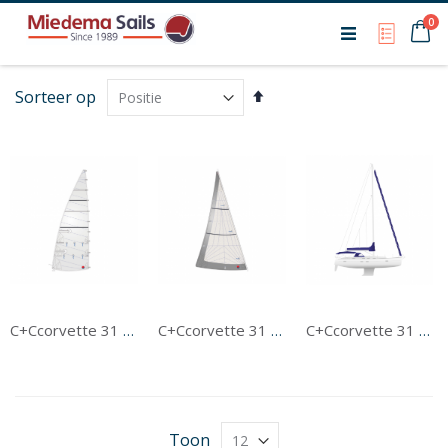
Ca
0
My Qu
Van
Sorteer op
hoog
naar
laag
sorteren
C+Ccorvette 31 Grootzeil
C+Ccorvette 31 Voorzeil
C+Ccorvette 31 Tentwerk
Toon