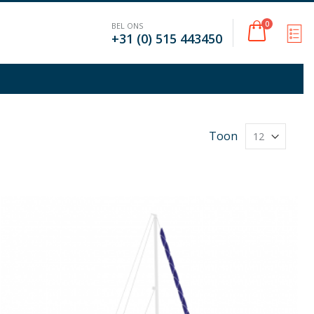
Cart
0
BEL ONS
M
+31 (0) 515 443450
Toon