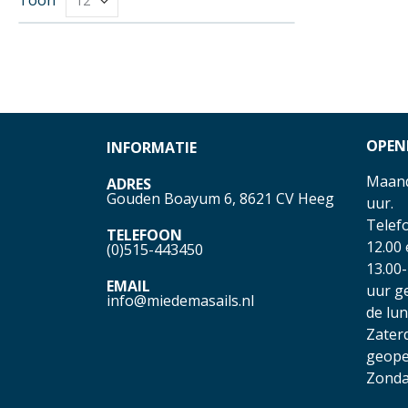
OPEN
INFORMATIE
Maand
ADRES
Gouden Boayum 6, 8621 CV Heeg
uur.
Telefo
TELEFOON
12.00
(0)515-443450
13.00-
EMAIL
uur g
info@miedemasails.nl
de lu
Zater
geope
Zonda