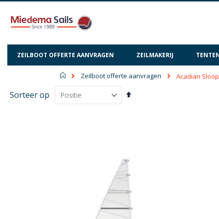
ZEILBOOT OFFERTE AANVRAGEN
ZEILMAKERIJ
TENTEN
Home
Zeilboot offerte aanvragen
Acadian Sloop
Van
Sorteer op
hoog
naar
laag
sorteren