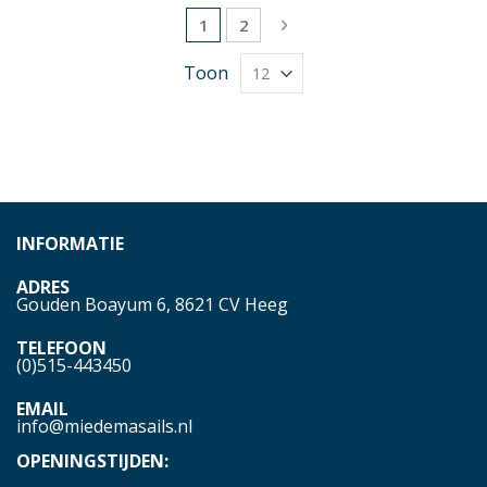
Pagina
U lees momenteel pagina
Pagina
Pagina
Volgende
1
2
Toon
INFORMATIE
ADRES
Gouden Boayum 6, 8621 CV Heeg
TELEFOON
(0)515-443450
EMAIL
info@miedemasails.nl
OPENINGSTIJDEN: