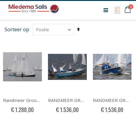
Ca
0
My Qu
Van
Sorteer op
hoog
naar
laag
sorteren
Randmeer Grootzeil
RANDMEER GROOTZEIL SEMI RACE
RANDMEER GROOTZEIL RACE
€ 1.288,00
€ 1.536,00
€ 1.536,00